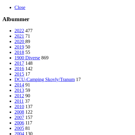
Close
Albummer
2022
477
2021
71
2020
89
2019
50
2018
55
1900 Diverse
869
2017
148
2016
142
2015
17
DCU-Camping Skovly/Tranum
17
2014
91
2013
59
2012
90
2011
37
2010
137
2008
122
2007
157
2006
117
2005
81
2004
130