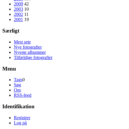
2009
42
2003
10
2002
11
2001
19
Særligt
Mest sete
Nye fotografier
Nyeste albummer
Tilfældige fotografier
Menu
Tags
0
Søg
Om
RSS-feed
Identifikation
Registrer
Log på