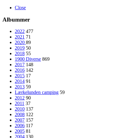
Close
Albummer
2022
477
2021
71
2020
89
2019
50
2018
55
1900 Diverse
869
2017
148
2016
142
2015
17
2014
91
2013
59
Lærkelunden camping
59
2012
90
2011
37
2010
137
2008
122
2007
157
2006
117
2005
81
2004
130