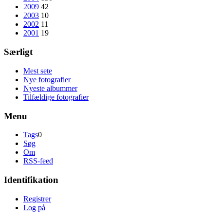
2009
42
2003
10
2002
11
2001
19
Særligt
Mest sete
Nye fotografier
Nyeste albummer
Tilfældige fotografier
Menu
Tags
0
Søg
Om
RSS-feed
Identifikation
Registrer
Log på